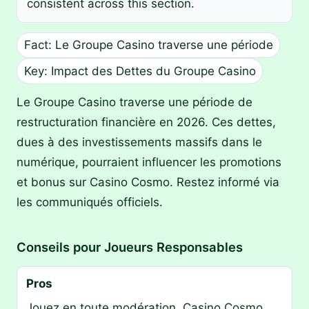
consistent across this section.
Fact: Le Groupe Casino traverse une période
Key: Impact des Dettes du Groupe Casino
Le Groupe Casino traverse une période de
restructuration financière en 2026. Ces dettes,
dues à des investissements massifs dans le
numérique, pourraient influencer les promotions
et bonus sur Casino Cosmo. Restez informé via
les communiqués officiels.
Conseils pour Joueurs Responsables
Pros
Jouez en toute modération. Casino Cosmo