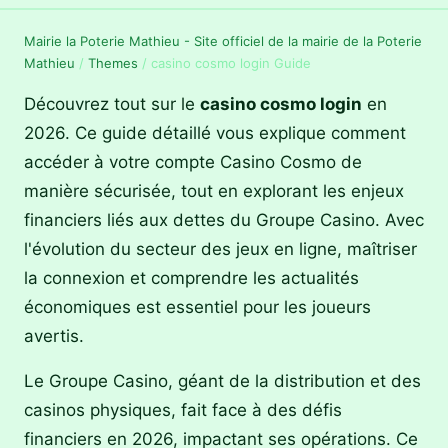
Mairie la Poterie Mathieu - Site officiel de la mairie de la Poterie
Mathieu
/
Themes
/
casino cosmo login Guide
Découvrez tout sur le
casino cosmo login
en
2026. Ce guide détaillé vous explique comment
accéder à votre compte Casino Cosmo de
manière sécurisée, tout en explorant les enjeux
financiers liés aux dettes du Groupe Casino. Avec
l'évolution du secteur des jeux en ligne, maîtriser
la connexion et comprendre les actualités
économiques est essentiel pour les joueurs
avertis.
Le Groupe Casino, géant de la distribution et des
casinos physiques, fait face à des défis
financiers en 2026, impactant ses opérations. Ce