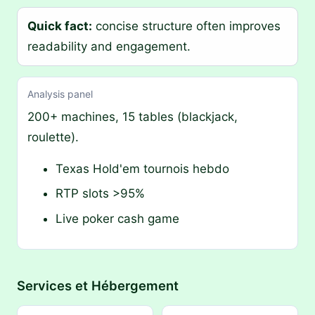
Quick fact:
concise structure often improves
readability and engagement.
Analysis panel
200+ machines, 15 tables (blackjack,
roulette).
Texas Hold'em tournois hebdo
RTP slots >95%
Live poker cash game
Services et Hébergement