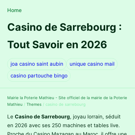
Home
Casino de Sarrebourg :
Tout Savoir en 2026
joa casino saint aubin
unique casino mail
casino partouche bingo
Mairie la Poterie Mathieu - Site officiel de la mairie de la Poterie
Mathieu
/
Themes
/
casino de sarrebourg
Le
Casino de Sarrebourg
, joyau lorrain, séduit
en 2026 avec ses 250 machines et tables live.
Proche du Casino Mazagan au Maroc, il offre une