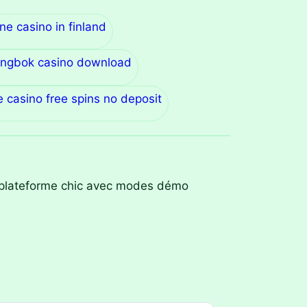
ine casino in finland
ingbok casino download
e casino free spins no deposit
, plateforme chic avec modes démo