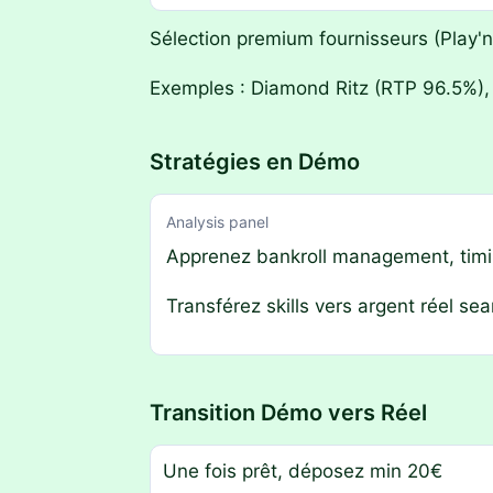
Sélection premium fournisseurs (Play'n
Exemples : Diamond Ritz (RTP 96.5%),
Stratégies en Démo
Analysis panel
Apprenez bankroll management, timing
Transférez skills vers argent réel sea
Transition Démo vers Réel
Une fois prêt, déposez min 20€