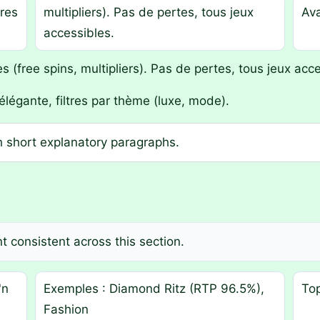
ures
multipliers). Pas de pertes, tous jeux
Av
accessibles.
s (free spins, multipliers). Pas de pertes, tous jeux acc
élégante, filtres par thème (luxe, mode).
h short explanatory paragraphs.
 consistent across this section.
'n
Exemples : Diamond Ritz (RTP 96.5%),
To
Fashion