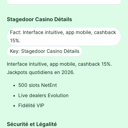
Stagedoor Casino Détails
Fact: Interface intuitive, app mobile, cashback
15%.
Key: Stagedoor Casino Détails
Interface intuitive, app mobile, cashback 15%.
Jackpots quotidiens en 2026.
500 slots NetEnt
Live dealers Evolution
Fidélité VIP
Sécurité et Légalité