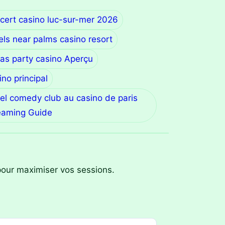
cert casino luc-sur-mer 2026
els near palms casino resort
as party casino Aperçu
ino principal
el comedy club au casino de paris
eaming Guide
 pour maximiser vos sessions.