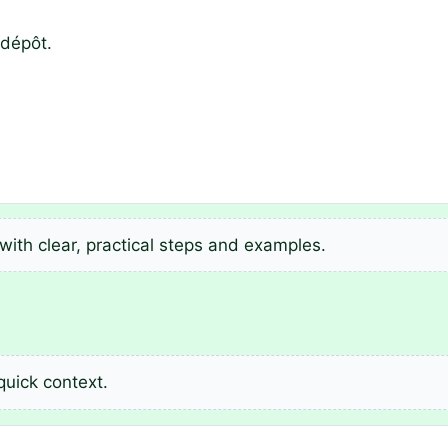
 dépôt.
 with clear, practical steps and examples.
quick context.