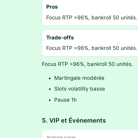
Pros
Focus RTP >96%, bankroll 50 unités.
Trade-offs
Focus RTP >96%, bankroll 50 unités.
Focus RTP >96%, bankroll 50 unités.
Martingale modérée
Slots volatility basse
Pause 1h
5. VIP et Événements
Analysis panel