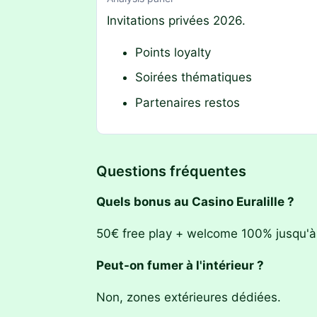
Invitations privées 2026.
Points loyalty
Soirées thématiques
Partenaires restos
Questions fréquentes
Quels bonus au Casino Euralille ?
50€ free play + welcome 100% jusqu'
Peut-on fumer à l'intérieur ?
Non, zones extérieures dédiées.