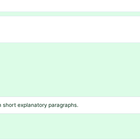
h short explanatory paragraphs.