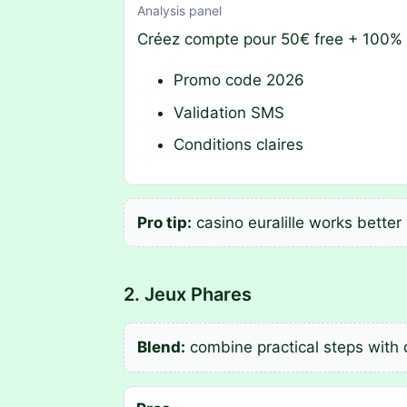
Analysis panel
Créez compte pour 50€ free + 100%
Promo code 2026
Validation SMS
Conditions claires
Pro tip:
casino euralille works better
2. Jeux Phares
Blend:
combine practical steps with 