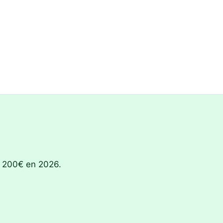
à 200€ en 2026.