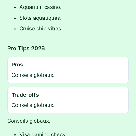
Aquarium casino.
Slots aquatiques.
Cruise ship vibes.
Pro Tips 2026
Pros
Conseils globaux.
Trade-offs
Conseils globaux.
Conseils globaux.
Visa gaming check.