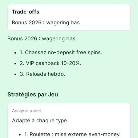
Trade-offs
Bonus 2026 : wagering bas.
Bonus 2026 : wagering bas.
1. Chassez no-deposit free spins.
2. VIP cashback 10-20%.
3. Reloads hebdo.
Stratégies par Jeu
Analysis panel
Adapté à chaque type.
1. Roulette : mise externe even-money.