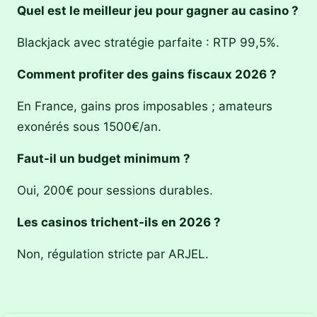
Quel est le meilleur jeu pour gagner au casino ?
Blackjack avec stratégie parfaite : RTP 99,5%.
Comment profiter des gains fiscaux 2026 ?
En France, gains pros imposables ; amateurs
exonérés sous 1500€/an.
Faut-il un budget minimum ?
Oui, 200€ pour sessions durables.
Les casinos trichent-ils en 2026 ?
Non, régulation stricte par ARJEL.