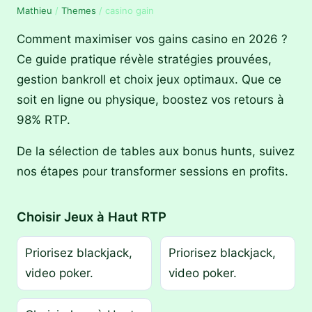
Mathieu
/
Themes
/
casino gain
Comment maximiser vos gains casino en 2026 ?
Ce guide pratique révèle stratégies prouvées,
gestion bankroll et choix jeux optimaux. Que ce
soit en ligne ou physique, boostez vos retours à
98% RTP.
De la sélection de tables aux bonus hunts, suivez
nos étapes pour transformer sessions en profits.
Choisir Jeux à Haut RTP
Priorisez blackjack,
Priorisez blackjack,
video poker.
video poker.