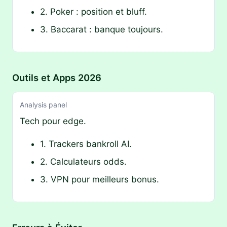
2. Poker : position et bluff.
3. Baccarat : banque toujours.
Outils et Apps 2026
Analysis panel
Tech pour edge.
1. Trackers bankroll AI.
2. Calculateurs odds.
3. VPN pour meilleurs bonus.