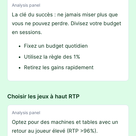
Analysis panel
La clé du succès : ne jamais miser plus que
vous ne pouvez perdre. Divisez votre budget
en sessions.
Fixez un budget quotidien
Utilisez la règle des 1%
Retirez les gains rapidement
Choisir les jeux à haut RTP
Analysis panel
Optez pour des machines et tables avec un
retour au joueur élevé (RTP >96%).