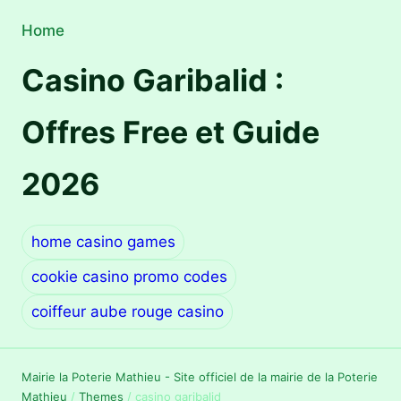
Home
Casino Garibalid :
Offres Free et Guide
2026
home casino games
cookie casino promo codes
coiffeur aube rouge casino
Mairie la Poterie Mathieu - Site officiel de la mairie de la Poterie
Mathieu
/
Themes
/
casino garibalid