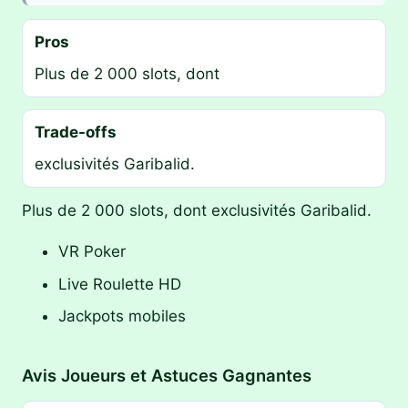
Pros
Plus de 2 000 slots, dont
Trade-offs
exclusivités Garibalid.
Plus de 2 000 slots, dont exclusivités Garibalid.
VR Poker
Live Roulette HD
Jackpots mobiles
Avis Joueurs et Astuces Gagnantes