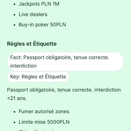
Jackpots PLN 1M
Live dealers
Buy-in poker 50PLN
Règles et Étiquette
Fact: Passport obligatoire, tenue correcte.
interdiction
Key: Règles et Étiquette
Passport obligatoire, tenue correcte. interdiction
<21 ans.
Fumer autorisé zones
Limite mise 5000PLN