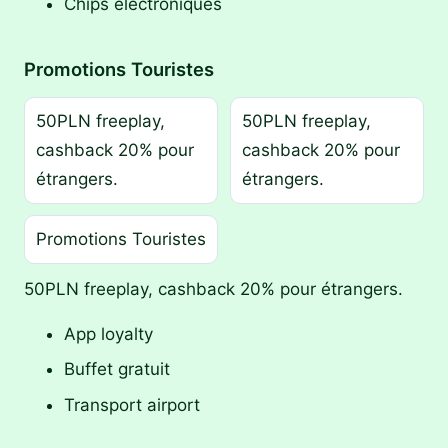
Chips électroniques
Promotions Touristes
50PLN freeplay,
50PLN freeplay,
cashback 20% pour
cashback 20% pour
étrangers.
étrangers.
Promotions Touristes
50PLN freeplay, cashback 20% pour étrangers.
App loyalty
Buffet gratuit
Transport airport