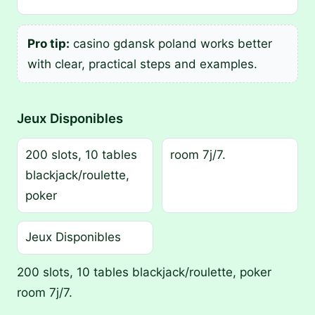
Pro tip:
casino gdansk poland works better
with clear, practical steps and examples.
Jeux Disponibles
200 slots, 10 tables
room 7j/7.
blackjack/roulette,
poker
Jeux Disponibles
200 slots, 10 tables blackjack/roulette, poker
room 7j/7.