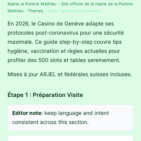
Mairie la Poterie Mathieu - Site officiel de la mairie de la Poterie
Mathieu
/
Themes
/
casino genève coronavirus
En 2026, le Casino de Genève adapte ses
protocoles post-coronavirus pour une sécurité
maximale. Ce guide step-by-step couvre tips
hygiène, vaccination et règles actuelles pour
profiter des 500 slots et tables sereinement.
Mises à jour ARJEL et fédérales suisses incluses.
Étape 1 : Préparation Visite
Editor note:
keep language and intent
consistent across this section.