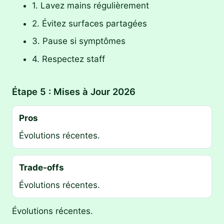
1. Lavez mains régulièrement
2. Évitez surfaces partagées
3. Pause si symptômes
4. Respectez staff
Étape 5 : Mises à Jour 2026
Pros
Évolutions récentes.
Trade-offs
Évolutions récentes.
Évolutions récentes.