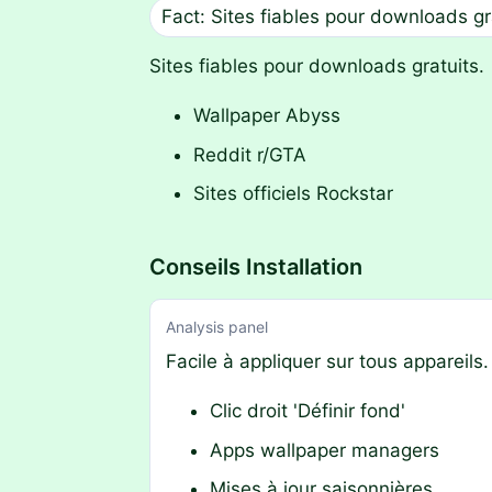
Fact: Sites fiables pour downloads gr
Sites fiables pour downloads gratuits.
Wallpaper Abyss
Reddit r/GTA
Sites officiels Rockstar
Conseils Installation
Analysis panel
Facile à appliquer sur tous appareils.
Clic droit 'Définir fond'
Apps wallpaper managers
Mises à jour saisonnières