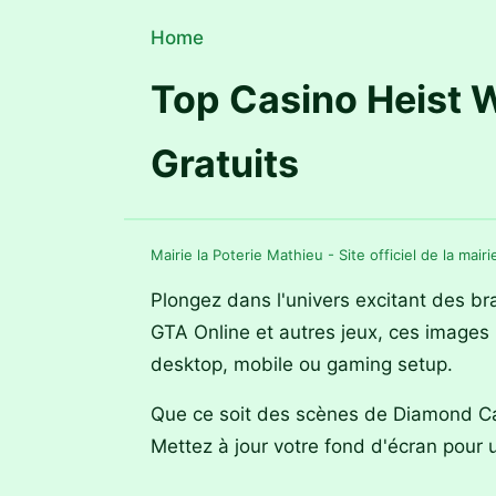
Home
Top Casino Heist 
Gratuits
Mairie la Poterie Mathieu - Site officiel de la mair
Plongez dans l'univers excitant des br
GTA Online et autres jeux, ces images h
desktop, mobile ou gaming setup.
Que ce soit des scènes de Diamond Cas
Mettez à jour votre fond d'écran pour un