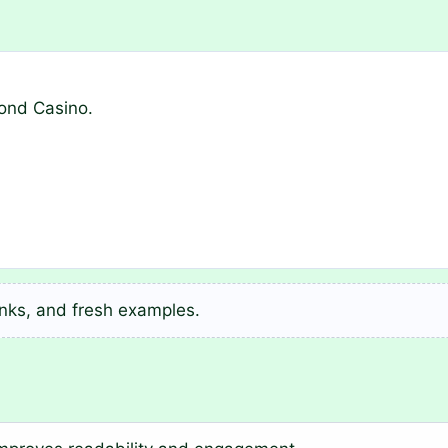
ond Casino.
links, and fresh examples.