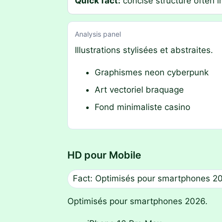
Quick fact:
concise structure often 
Analysis panel
Illustrations stylisées et abstraites.
Graphismes neon cyberpunk
Art vectoriel braquage
Fond minimaliste casino
HD pour Mobile
Fact: Optimisés pour smartphones 2
Optimisés pour smartphones 2026.