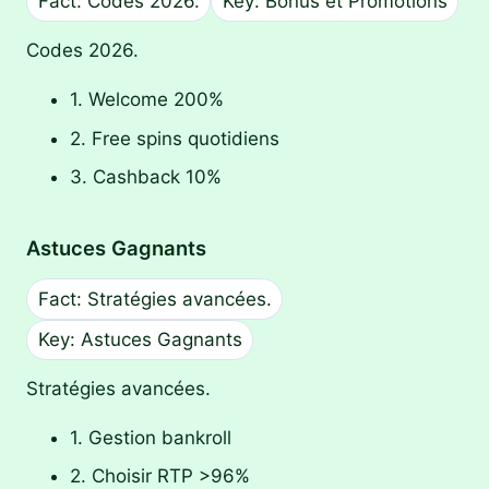
Fact: Codes 2026.
Key: Bonus et Promotions
Codes 2026.
1. Welcome 200%
2. Free spins quotidiens
3. Cashback 10%
Astuces Gagnants
Fact: Stratégies avancées.
Key: Astuces Gagnants
Stratégies avancées.
1. Gestion bankroll
2. Choisir RTP >96%