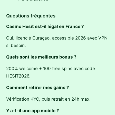
Questions fréquentes
Casino Hesit est-il légal en France ?
Oui, licencié Curaçao, accessible 2026 avec VPN
si besoin.
Quels sont les meilleurs bonus ?
200% welcome + 100 free spins avec code
HESIT2026.
Comment retirer mes gains ?
Vérification KYC, puis retrait en 24h max.
Y a-t-il une app mobile ?