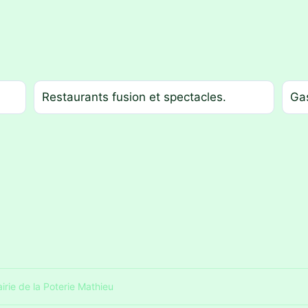
Restaurants fusion et spectacles.
Gas
airie de la Poterie Mathieu