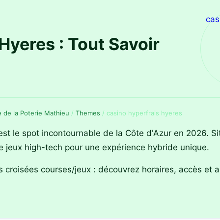
cas
Hyeres : Tout Savoir
ie de la Poterie Mathieu
/
Themes
/
casino hyperfrais hyeres
st le spot incontournable de la Côte d'Azur en 2026. Si
 jeux high-tech pour une expérience hybride unique.
 croisées courses/jeux : découvrez horaires, accès et as