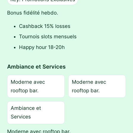
Bonus fidélité hebdo.
Cashback 15% losses
Tournois slots mensuels
Happy hour 18-20h
Ambiance et Services
Moderne avec
Moderne avec
rooftop bar.
rooftop bar.
Ambiance et
Services
Moderne avec rooftop bar.