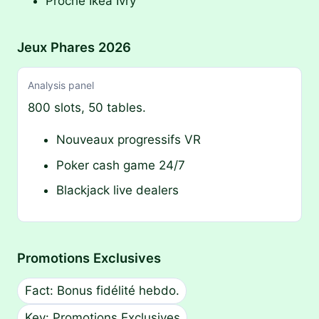
Proche Ikea Ivry
Jeux Phares 2026
Analysis panel
800 slots, 50 tables.
Nouveaux progressifs VR
Poker cash game 24/7
Blackjack live dealers
Promotions Exclusives
Fact: Bonus fidélité hebdo.
Key: Promotions Exclusives