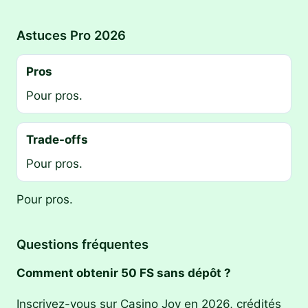
Astuces Pro 2026
Pros
Pour pros.
Trade-offs
Pour pros.
Pour pros.
Questions fréquentes
Comment obtenir 50 FS sans dépôt ?
Inscrivez-vous sur Casino Joy en 2026, crédités