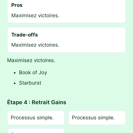
Pros
Maximisez victoires.
Trade-offs
Maximisez victoires.
Maximisez victoires.
Book of Joy
Starburst
Étape 4 : Retrait Gains
Processus simple.
Processus simple.