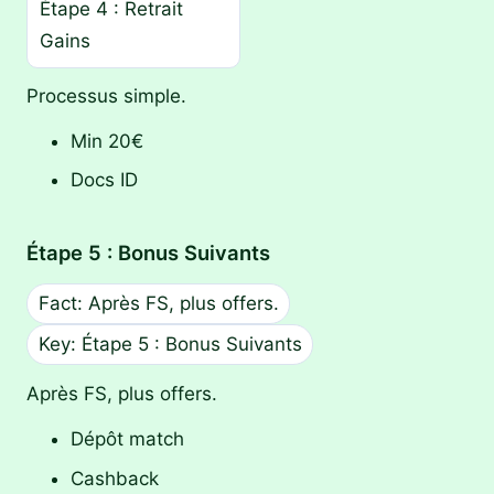
Étape 4 : Retrait
Gains
Processus simple.
Min 20€
Docs ID
Étape 5 : Bonus Suivants
Fact: Après FS, plus offers.
Key: Étape 5 : Bonus Suivants
Après FS, plus offers.
Dépôt match
Cashback