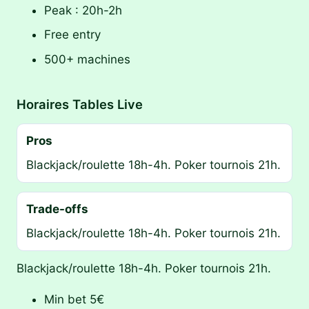
Peak : 20h-2h
Free entry
500+ machines
Horaires Tables Live
Pros
Blackjack/roulette 18h-4h. Poker tournois 21h.
Trade-offs
Blackjack/roulette 18h-4h. Poker tournois 21h.
Blackjack/roulette 18h-4h. Poker tournois 21h.
Min bet 5€