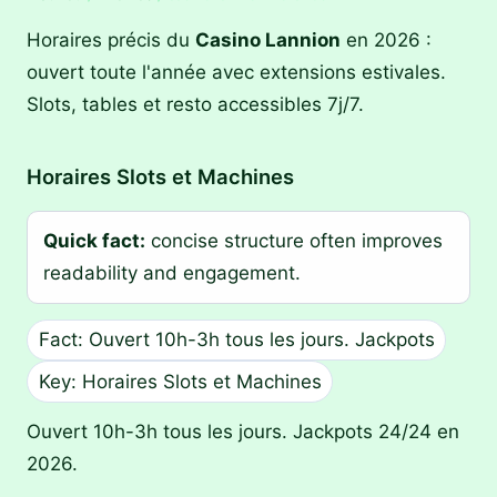
Horaires précis du
Casino Lannion
en 2026 :
ouvert toute l'année avec extensions estivales.
Slots, tables et resto accessibles 7j/7.
Horaires Slots et Machines
Quick fact:
concise structure often improves
readability and engagement.
Fact: Ouvert 10h-3h tous les jours. Jackpots
Key: Horaires Slots et Machines
Ouvert 10h-3h tous les jours. Jackpots 24/24 en
2026.