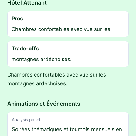
Hôtel Attenant
Pros
Chambres confortables avec vue sur les
Trade-offs
montagnes ardéchoises.
Chambres confortables avec vue sur les
montagnes ardéchoises.
Animations et Événements
Analysis panel
Soirées thématiques et tournois mensuels en