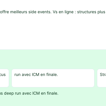
fre meilleurs side events. Vs en ligne : structures plus 
cus
run avec ICM en finale.
Str
s deep run avec ICM en finale.