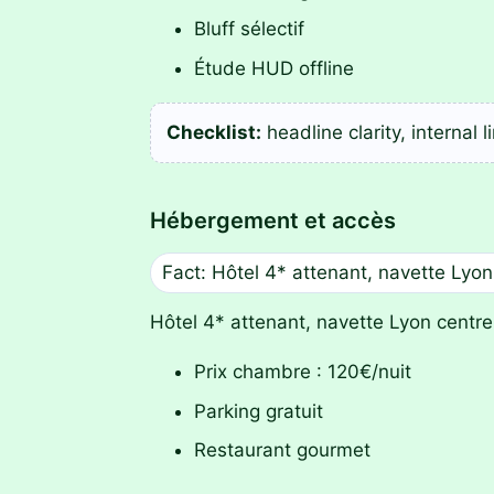
Bluff sélectif
Étude HUD offline
Checklist:
headline clarity, internal 
Hébergement et accès
Fact: Hôtel 4* attenant, navette Lyon
Hôtel 4* attenant, navette Lyon cent
Prix chambre : 120€/nuit
Parking gratuit
Restaurant gourmet