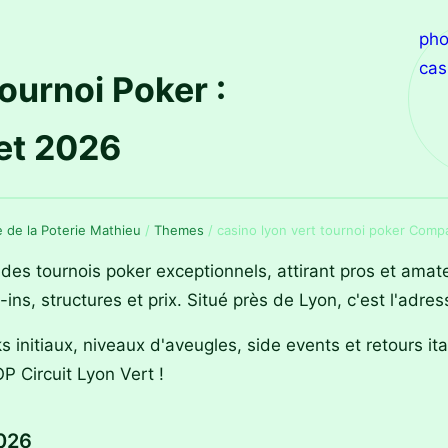
pho
cas
ournoi Poker :
et 2026
ie de la Poterie Mathieu
/
Themes
/
casino lyon vert tournoi poker Compa
es tournois poker exceptionnels, attirant pros et amate
ins, structures et prix. Situé près de Lyon, c'est l'adr
s initiaux, niveaux d'aveugles, side events et retours ita
P Circuit Lyon Vert !
2026