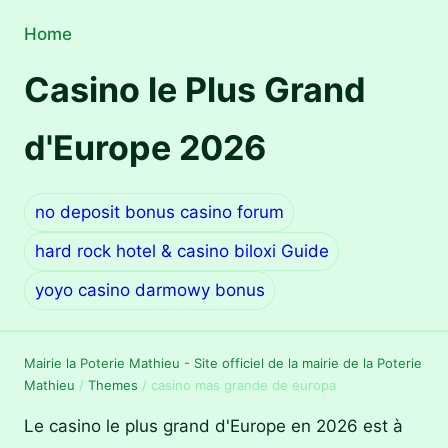
Home
Casino le Plus Grand
d'Europe 2026
no deposit bonus casino forum
hard rock hotel & casino biloxi Guide
yoyo casino darmowy bonus
Mairie la Poterie Mathieu - Site officiel de la mairie de la Poterie
Mathieu
/
Themes
/
casino mas grande de europa
Le casino le plus grand d'Europe en 2026 est à