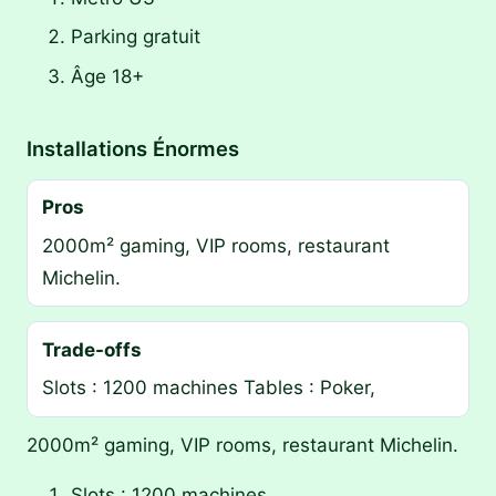
Parking gratuit
Âge 18+
Installations Énormes
Pros
2000m² gaming, VIP rooms, restaurant
Michelin.
Trade-offs
Slots : 1200 machines Tables : Poker,
2000m² gaming, VIP rooms, restaurant Michelin.
Slots : 1200 machines