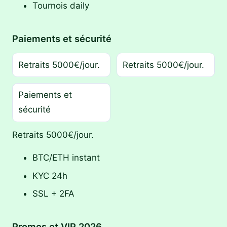
Tournois daily
Paiements et sécurité
Retraits 5000€/jour.
Retraits 5000€/jour.
Paiements et
sécurité
Retraits 5000€/jour.
BTC/ETH instant
KYC 24h
SSL + 2FA
Promos et VIP 2026