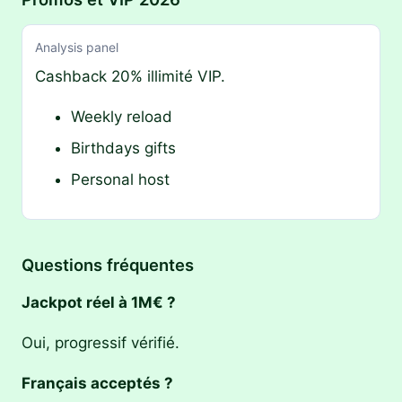
Analysis panel
Cashback 20% illimité VIP.
Weekly reload
Birthdays gifts
Personal host
Questions fréquentes
Jackpot réel à 1M€ ?
Oui, progressif vérifié.
Français acceptés ?