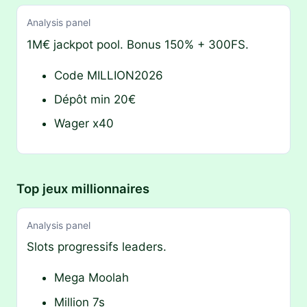
Analysis panel
1M€ jackpot pool. Bonus 150% + 300FS.
Code MILLION2026
Dépôt min 20€
Wager x40
Top jeux millionnaires
Analysis panel
Slots progressifs leaders.
Mega Moolah
Million 7s