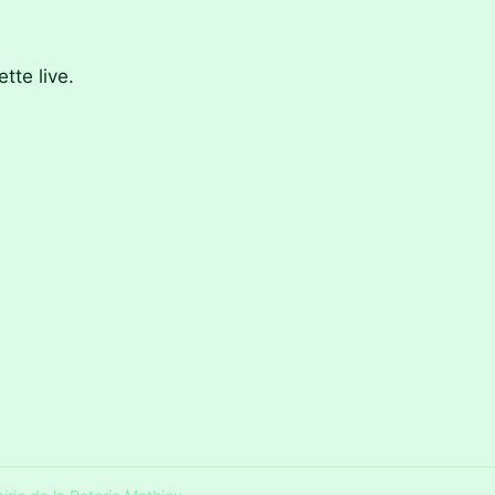
tte live.