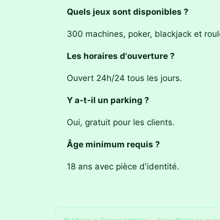
Quels jeux sont disponibles ?
300 machines, poker, blackjack et roule
Les horaires d'ouverture ?
Ouvert 24h/24 tous les jours.
Y a-t-il un parking ?
Oui, gratuit pour les clients.
Âge minimum requis ?
18 ans avec pièce d'identité.