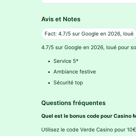
Avis et Notes
Fact: 4.7/5 sur Google en 2026, loué
4.7/5 sur Google en 2026, loué pour so
Service 5*
Ambiance festive
Sécurité top
Questions fréquentes
Quel est le bonus code pour Casino 
Utilisez le code Verde Casino pour 10