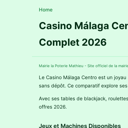
Home
Casino Málaga Cen
Complet 2026
Mairie la Poterie Mathieu - Site officiel de la mair
Le Casino Málaga Centro est un joyau 
sans dépôt. Ce comparatif explore ses 
Avec ses tables de blackjack, roulettes
offres 2026.
Jeux et Machines Disponibles