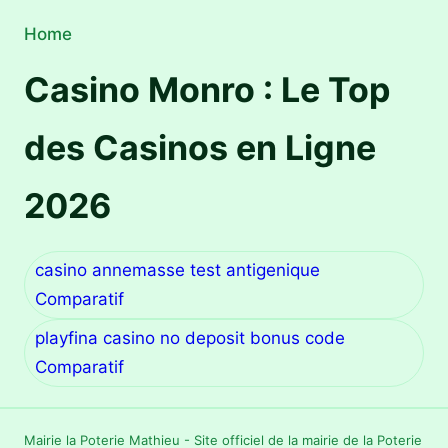
Home
Casino Monro : Le Top
des Casinos en Ligne
2026
casino annemasse test antigenique
Comparatif
playfina casino no deposit bonus code
Comparatif
Mairie la Poterie Mathieu - Site officiel de la mairie de la Poterie