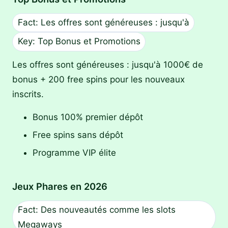
Fact: Les offres sont généreuses : jusqu'à
Key: Top Bonus et Promotions
Les offres sont généreuses : jusqu'à 1000€ de
bonus + 200 free spins pour les nouveaux
inscrits.
Bonus 100% premier dépôt
Free spins sans dépôt
Programme VIP élite
Jeux Phares en 2026
Fact: Des nouveautés comme les slots
Megaways