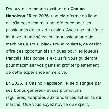
Découvrez le monde excitant du
Casino
Napoleon FR
en 2026, une plateforme en ligne
qui s'impose comme une référence pour les
passionnés de jeux de casino. Avec une interface
intuitive et une sélection impressionnante de
machines à sous, blackjack et roulette, ce casino
offre des opportunités uniques pour les joueurs
français. Nos conseils exclusifs vous guideront
pour maximiser vos gains et profiter pleinement
de cette expérience immersive.
En 2026, le Casino Napoleon FR se distingue par
ses bonus généreux et ses promotions
régulières, adaptées aux tendances actuelles du
marché. Que vous soyez novice ou expert,