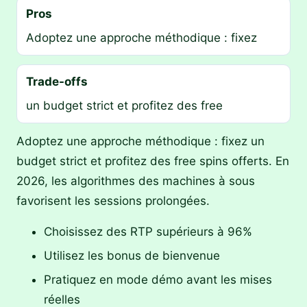
Pros
Adoptez une approche méthodique : fixez
Trade-offs
un budget strict et profitez des free
Adoptez une approche méthodique : fixez un
budget strict et profitez des free spins offerts. En
2026, les algorithmes des machines à sous
favorisent les sessions prolongées.
Choisissez des RTP supérieurs à 96%
Utilisez les bonus de bienvenue
Pratiquez en mode démo avant les mises
réelles