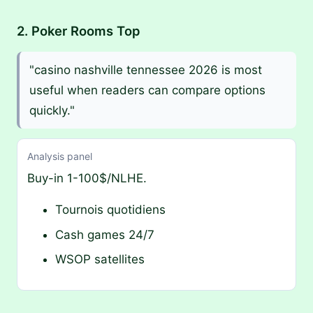
2. Poker Rooms Top
"casino nashville tennessee 2026 is most
useful when readers can compare options
quickly."
Analysis panel
Buy-in 1-100$/NLHE.
Tournois quotidiens
Cash games 24/7
WSOP satellites