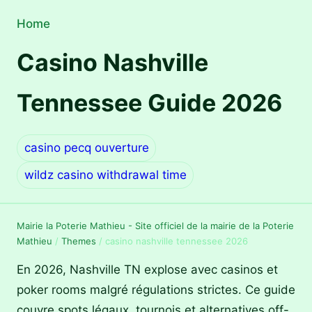
Home
Casino Nashville
Tennessee Guide 2026
casino pecq ouverture
wildz casino withdrawal time
Mairie la Poterie Mathieu - Site officiel de la mairie de la Poterie
Mathieu
/
Themes
/
casino nashville tennessee 2026
En 2026, Nashville TN explose avec casinos et
poker rooms malgré régulations strictes. Ce guide
couvre spots légaux, tournois et alternatives off-