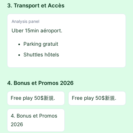
3. Transport et Accès
Analysis panel
Uber 15min aéroport.
Parking gratuit
Shuttles hôtels
4. Bonus et Promos 2026
Free play 50$新規.
Free play 50$新規.
4. Bonus et Promos
2026