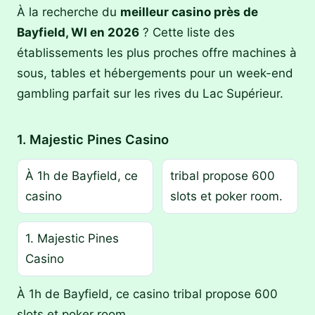
À la recherche du
meilleur casino près de
Bayfield, WI en 2026
? Cette liste des
établissements les plus proches offre machines à
sous, tables et hébergements pour un week-end
gambling parfait sur les rives du Lac Supérieur.
1. Majestic Pines Casino
À 1h de Bayfield, ce
tribal propose 600
casino
slots et poker room.
1. Majestic Pines
Casino
À 1h de Bayfield, ce casino tribal propose 600
slots et poker room.