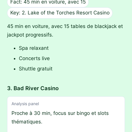
Fact: 45 min en voiture, avec 15
Key: 2. Lake of the Torches Resort Casino
45 min en voiture, avec 15 tables de blackjack et
jackpot progressifs.
Spa relaxant
Concerts live
Shuttle gratuit
3. Bad River Casino
Analysis panel
Proche à 30 min, focus sur bingo et slots
thématiques.