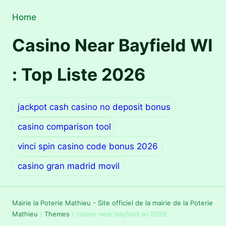
Home
Casino Near Bayfield WI
: Top Liste 2026
jackpot cash casino no deposit bonus
casino comparison tool
vinci spin casino code bonus 2026
casino gran madrid movil
Mairie la Poterie Mathieu - Site officiel de la mairie de la Poterie
Mathieu
/
Themes
/
casino near bayfield wi 2026