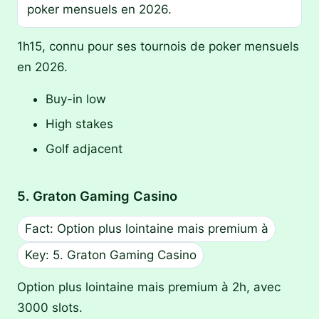
poker mensuels en 2026.
1h15, connu pour ses tournois de poker mensuels
en 2026.
Buy-in low
High stakes
Golf adjacent
5. Graton Gaming Casino
Fact: Option plus lointaine mais premium à
Key: 5. Graton Gaming Casino
Option plus lointaine mais premium à 2h, avec
3000 slots.