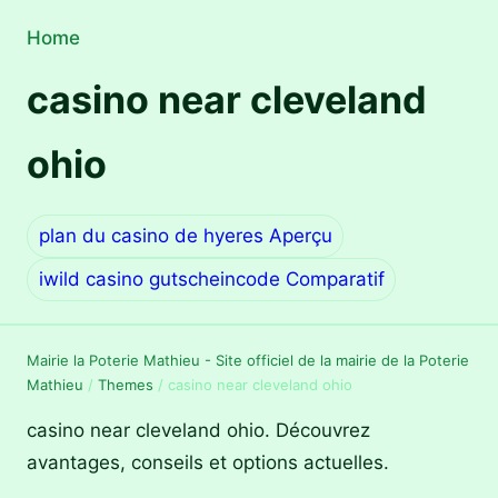
Home
casino near cleveland
ohio
plan du casino de hyeres Aperçu
iwild casino gutscheincode Comparatif
Mairie la Poterie Mathieu - Site officiel de la mairie de la Poterie
Mathieu
/
Themes
/
casino near cleveland ohio
casino near cleveland ohio. Découvrez
avantages, conseils et options actuelles.