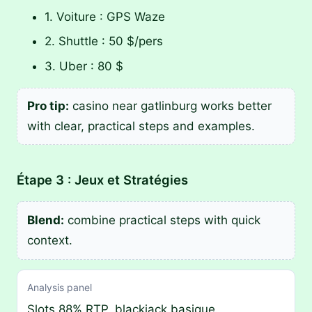
1. Voiture : GPS Waze
2. Shuttle : 50 $/pers
3. Uber : 80 $
Pro tip:
casino near gatlinburg works better
with clear, practical steps and examples.
Étape 3 : Jeux et Stratégies
Blend:
combine practical steps with quick
context.
Analysis panel
Slots 88% RTP, blackjack basique.