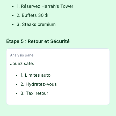
1. Réservez Harrah's Tower
2. Buffets 30 $
3. Steaks premium
Étape 5 : Retour et Sécurité
Analysis panel
Jouez safe.
1. Limites auto
2. Hydratez-vous
3. Taxi retour