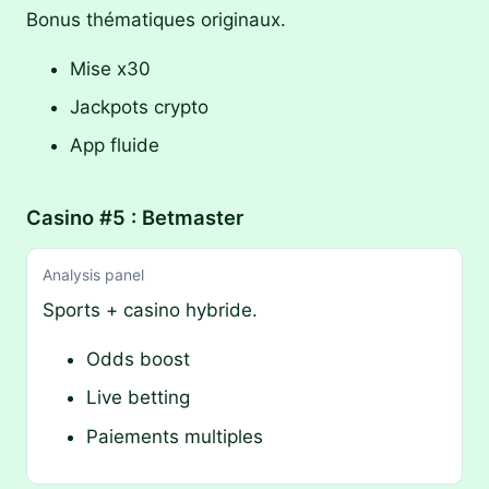
Bonus thématiques originaux.
Mise x30
Jackpots crypto
App fluide
Casino #5 : Betmaster
Analysis panel
Sports + casino hybride.
Odds boost
Live betting
Paiements multiples