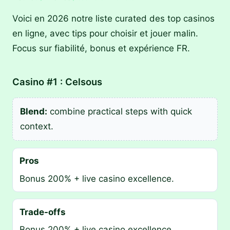
Voici en 2026 notre liste curated des top casinos
en ligne, avec tips pour choisir et jouer malin.
Focus sur fiabilité, bonus et expérience FR.
Casino #1 : Celsous
Blend:
combine practical steps with quick
context.
Pros
Bonus 200% + live casino excellence.
Trade-offs
Bonus 200% + live casino excellence.