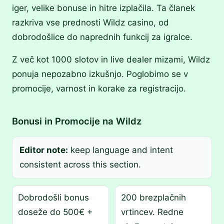
iger, velike bonuse in hitre izplačila. Ta članek
razkriva vse prednosti Wildz casino, od
dobrodošlice do naprednih funkcij za igralce.
Z več kot 1000 slotov in live dealer mizami, Wildz
ponuja nepozabno izkušnjo. Poglobimo se v
promocije, varnost in korake za registracijo.
Bonusi in Promocije na Wildz
Editor note:
keep language and intent
consistent across this section.
Dobrodošli bonus
200 brezplačnih
doseže do 500€ +
vrtincev. Redne