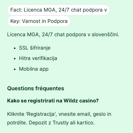
Fact: Licenca MGA, 24/7 chat podpora v
Key: Varnost in Podpora
Licenca MGA, 24/7 chat podpora v slovenščini.
SSL šifriranje
Hitra verifikacija
Mobilna app
Questions fréquentes
Kako se registrirati na Wildz casino?
Kliknite 'Registracija', vnesite email, geslo in
potrdite. Depozit z Trustly ali kartico.