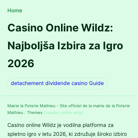
Home
Casino Online Wildz:
Najboljša Izbira za Igro
2026
detachement dividende casino Guide
Mairie la Poterie Mathieu - Site officiel de la mairie de la Poterie
Mathieu
/
Themes
/
casino online wildz
Casino online Wildz je vodilna platforma za
spletno igro v letu 2026, ki združuje široko izbiro