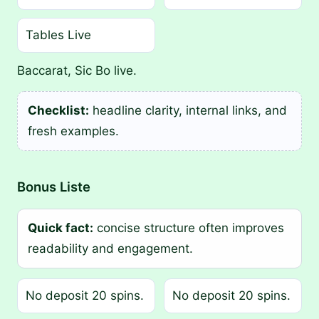
Tables Live
Baccarat, Sic Bo live.
Checklist:
headline clarity, internal links, and
fresh examples.
Bonus Liste
Quick fact:
concise structure often improves
readability and engagement.
No deposit 20 spins.
No deposit 20 spins.