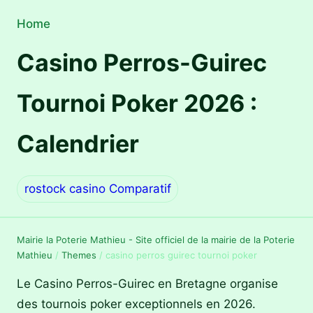
Home
Casino Perros-Guirec
Tournoi Poker 2026 :
Calendrier
rostock casino Comparatif
Mairie la Poterie Mathieu - Site officiel de la mairie de la Poterie
Mathieu
/
Themes
/
casino perros guirec tournoi poker
Le Casino Perros-Guirec en Bretagne organise
des tournois poker exceptionnels en 2026.