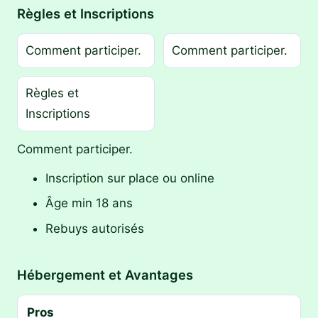
Règles et Inscriptions
Comment participer.
Comment participer.
Règles et
Inscriptions
Comment participer.
Inscription sur place ou online
Âge min 18 ans
Rebuys autorisés
Hébergement et Avantages
Pros