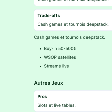
Trade-offs
Cash games et tournois deepstack.
Cash games et tournois deepstack.
Buy-in 50-500€
WSOP satellites
Streamé live
Autres Jeux
Pros
Slots et live tables.