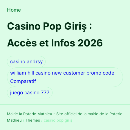
Home
Casino Pop Giriş :
Accès et Infos 2026
casino andrsy
william hill casino new customer promo code
Comparatif
juego casino 777
Mairie la Poterie Mathieu - Site officiel de la mairie de la Poterie
Mathieu
/
Themes
/
casino pop giriş