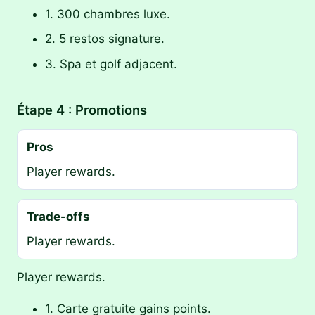
1. 300 chambres luxe.
2. 5 restos signature.
3. Spa et golf adjacent.
Étape 4 : Promotions
Pros
Player rewards.
Trade-offs
Player rewards.
Player rewards.
1. Carte gratuite gains points.