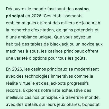
Découvrez le monde fascinant des
casino
principal
en 2026. Ces établissements
emblématiques attirent des milliers de joueurs à
la recherche d'excitation, de gains potentiels et
d'une ambiance unique. Que vous soyez un
habitué des tables de blackjack ou un novice aux
machines à sous, les casinos principaux offrent
une variété d'options pour tous les goûts.
En 2026, les casinos principaux se modernisent
avec des technologies immersives comme la
réalité virtuelle et des jackpots progressifs
records. Explorez notre liste exhaustive des
meilleurs casinos principaux à travers le monde,
avec des détails sur leurs jeux phares, bonus et