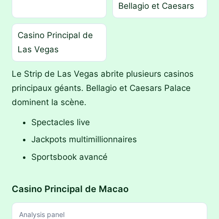
Bellagio et Caesars
Casino Principal de
Las Vegas
Le Strip de Las Vegas abrite plusieurs casinos
principaux géants. Bellagio et Caesars Palace
dominent la scène.
Spectacles live
Jackpots multimillionnaires
Sportsbook avancé
Casino Principal de Macao
Analysis panel