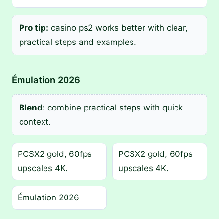
Pro tip:
casino ps2 works better with clear,
practical steps and examples.
Émulation 2026
Blend:
combine practical steps with quick
context.
PCSX2 gold, 60fps
PCSX2 gold, 60fps
upscales 4K.
upscales 4K.
Émulation 2026