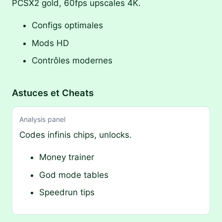
PCSX2 gold, 60fps upscales 4K.
Configs optimales
Mods HD
Contrôles modernes
Astuces et Cheats
Analysis panel
Codes infinis chips, unlocks.
Money trainer
God mode tables
Speedrun tips