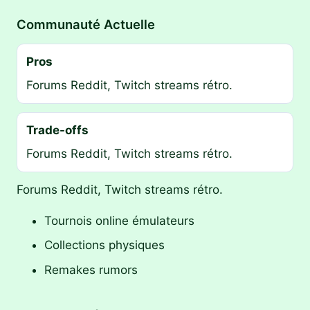
Communauté Actuelle
Pros
Forums Reddit, Twitch streams rétro.
Trade-offs
Forums Reddit, Twitch streams rétro.
Forums Reddit, Twitch streams rétro.
Tournois online émulateurs
Collections physiques
Remakes rumors