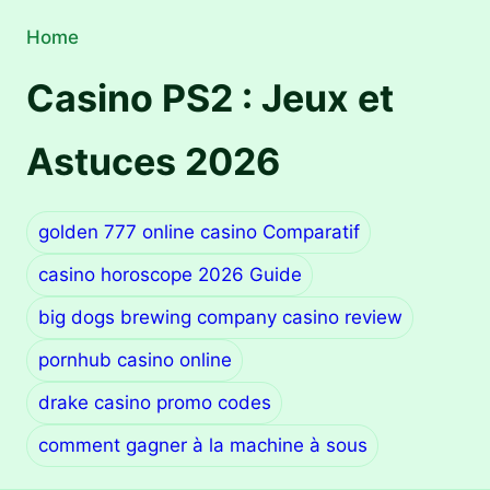
Home
Casino PS2 : Jeux et
Astuces 2026
golden 777 online casino Comparatif
casino horoscope 2026 Guide
big dogs brewing company casino review
pornhub casino online
drake casino promo codes
comment gagner à la machine à sous