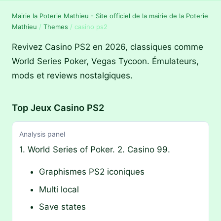
Mairie la Poterie Mathieu - Site officiel de la mairie de la Poterie
Mathieu
/
Themes
/
casino ps2
Revivez Casino PS2 en 2026, classiques comme
World Series Poker, Vegas Tycoon. Émulateurs,
mods et reviews nostalgiques.
Top Jeux Casino PS2
Analysis panel
1. World Series of Poker. 2. Casino 99.
Graphismes PS2 iconiques
Multi local
Save states