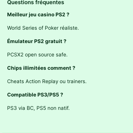
Questions fréquentes
Meilleur jeu casino PS2 ?
World Series of Poker réaliste.
Émulateur PS2 gratuit ?
PCSX2 open source safe.
Chips illimitées comment ?
Cheats Action Replay ou trainers.
Compatible PS3/PS5 ?
PS3 via BC, PS5 non natif.