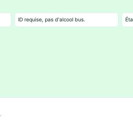
ID requise, pas d'alcool bus.
Éta
.