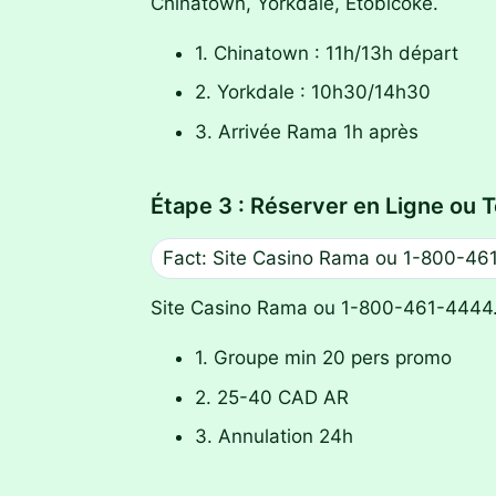
Chinatown, Yorkdale, Etobicoke.
1. Chinatown : 11h/13h départ
2. Yorkdale : 10h30/14h30
3. Arrivée Rama 1h après
Étape 3 : Réserver en Ligne ou 
Fact: Site Casino Rama ou 1-800-46
Site Casino Rama ou 1-800-461-4444. 
1. Groupe min 20 pers promo
2. 25-40 CAD AR
3. Annulation 24h