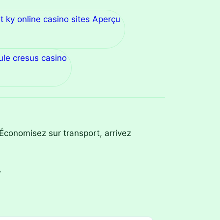
t ky online casino sites Aperçu
ule cresus casino
Économisez sur transport, arrivez
.