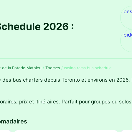
bes
chedule 2026 :
bid
ie de la Poterie Mathieu
/
Themes
/
casino rama bus schedule
e des bus charters depuis Toronto et environs en 2026. 
aires, prix et itinéraires. Parfait pour groupes ou solos
domadaires