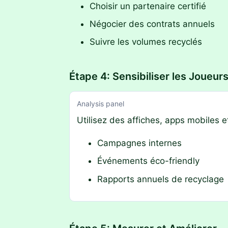
Choisir un partenaire certifié
Négocier des contrats annuels
Suivre les volumes recyclés
Étape 4: Sensibiliser les Joueur
Analysis panel
Utilisez des affiches, apps mobiles et
Campagnes internes
Événements éco-friendly
Rapports annuels de recyclage