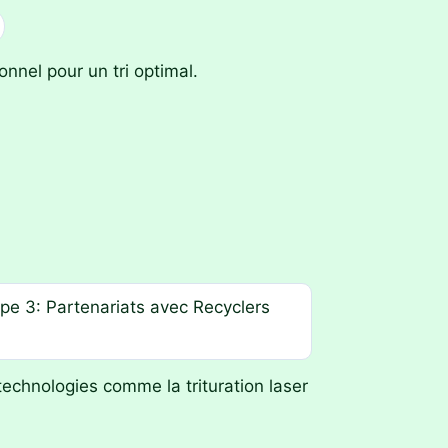
onnel pour un tri optimal.
pe 3: Partenariats avec Recyclers
echnologies comme la trituration laser