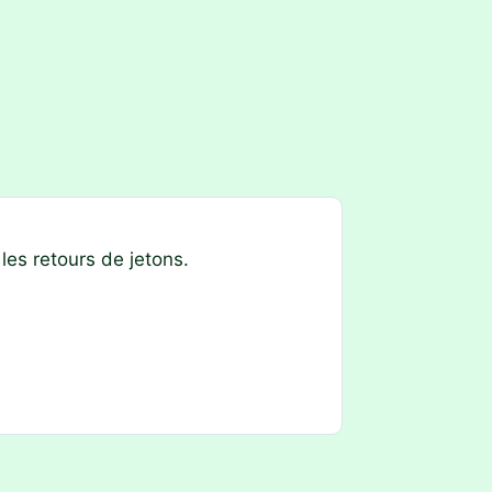
 les retours de jetons.