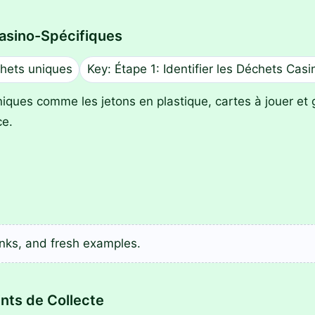
Casino-Spécifiques
chets uniques
Key: Étape 1: Identifier les Déchets Cas
iques comme les jetons en plastique, cartes à jouer et
ce.
links, and fresh examples.
ints de Collecte