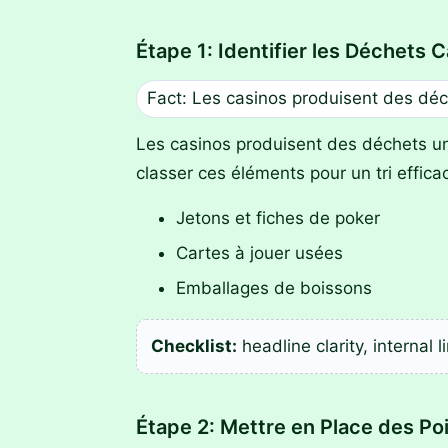
Étape 1: Identifier les Déchets 
Fact: Les casinos produisent des dé
Les casinos produisent des déchets un
classer ces éléments pour un tri effica
Jetons et fiches de poker
Cartes à jouer usées
Emballages de boissons
Checklist:
headline clarity, internal 
Étape 2: Mettre en Place des Po