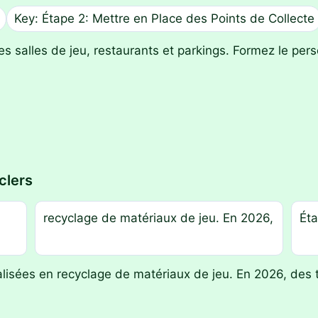
Key: Étape 2: Mettre en Place des Points de Collecte
es salles de jeu, restaurants et parkings. Formez le pers
clers
recyclage de matériaux de jeu. En 2026,
Éta
lisées en recyclage de matériaux de jeu. En 2026, des t