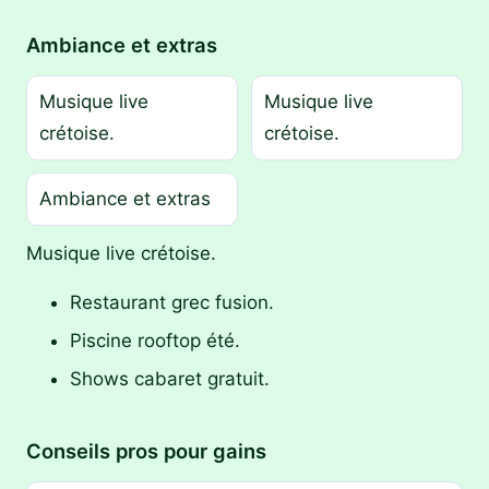
Ambiance et extras
Musique live
Musique live
crétoise.
crétoise.
Ambiance et extras
Musique live crétoise.
Restaurant grec fusion.
Piscine rooftop été.
Shows cabaret gratuit.
Conseils pros pour gains