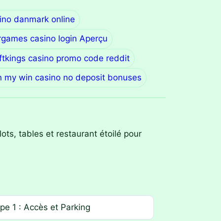
ino danmark online
rgames casino login Aperçu
ftkings casino promo code reddit
n my win casino no deposit bonuses
ts, tables et restaurant étoilé pour
pe 1 : Accès et Parking