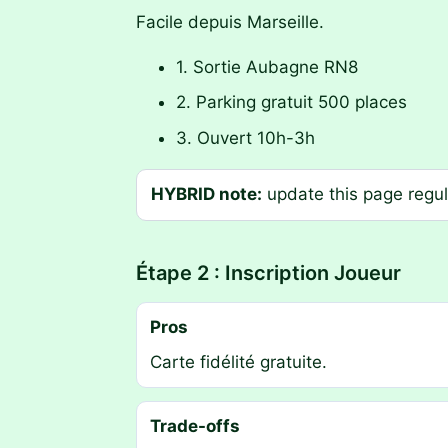
Facile depuis Marseille.
1. Sortie Aubagne RN8
2. Parking gratuit 500 places
3. Ouvert 10h-3h
HYBRID note:
update this page regula
Étape 2 : Inscription Joueur
Pros
Carte fidélité gratuite.
Trade-offs