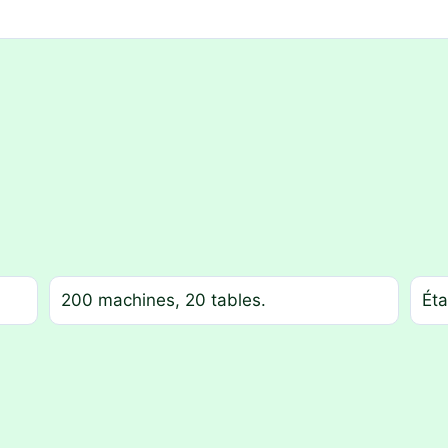
200 machines, 20 tables.
Éta