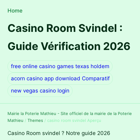
Home
Casino Room Svindel :
Guide Vérification 2026
free online casino games texas holdem
acorn casino app download Comparatif
new vegas casino login
Mairie la Poterie Mathieu - Site officiel de la mairie de la Poterie
Mathieu
/
Themes
/
casino room svindel Aperçu
Casino Room svindel ? Notre guide 2026