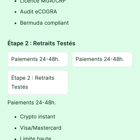
Licence MGA/CRP
Audit eCOGRA
Bermuda compliant
Étape 2 : Retraits Testés
Paiements 24-48h.
Paiements 24-48h.
Étape 2 : Retraits
Testés
Paiements 24-48h.
Crypto instant
Visa/Mastercard
Limite haute