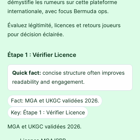
démystifie les rumeurs sur cette plateforme
internationale, avec focus Bermuda ops.
Évaluez légitimité, licences et retours joueurs
pour décision éclairée.
Étape 1 : Vérifier Licence
Quick fact:
concise structure often improves
readability and engagement.
Fact: MGA et UKGC validées 2026.
Key: Étape 1 : Vérifier Licence
MGA et UKGC validées 2026.