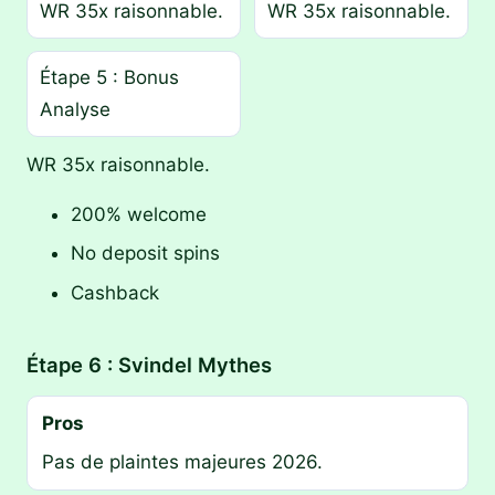
WR 35x raisonnable.
WR 35x raisonnable.
Étape 5 : Bonus
Analyse
WR 35x raisonnable.
200% welcome
No deposit spins
Cashback
Étape 6 : Svindel Mythes
Pros
Pas de plaintes majeures 2026.