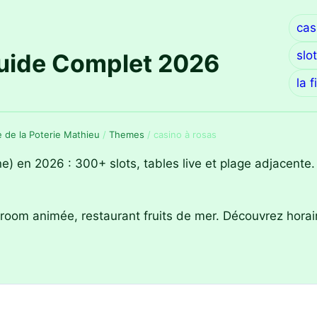
cas
slo
Guide Complet 2026
la 
ie de la Poterie Mathieu
/
Themes
/
casino à rosas
 en 2026 : 300+ slots, tables live et plage adjacente.
room animée, restaurant fruits de mer. Découvrez horair