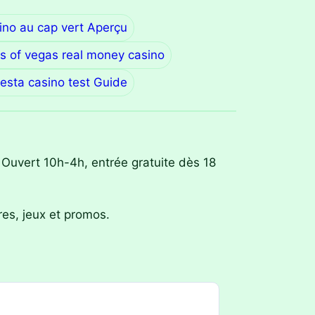
ino au cap vert Aperçu
ts of vegas real money casino
fiesta casino test Guide
 Ouvert 10h-4h, entrée gratuite dès 18
es, jeux et promos.