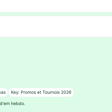
xas
Key: Promos et Tournois 2026
ld'em hebdo.