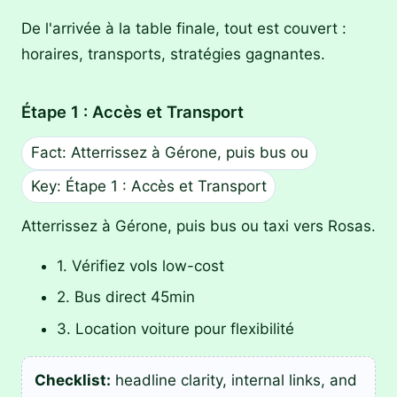
De l'arrivée à la table finale, tout est couvert :
horaires, transports, stratégies gagnantes.
Étape 1 : Accès et Transport
Fact: Atterrissez à Gérone, puis bus ou
Key: Étape 1 : Accès et Transport
Atterrissez à Gérone, puis bus ou taxi vers Rosas.
1. Vérifiez vols low-cost
2. Bus direct 45min
3. Location voiture pour flexibilité
Checklist:
headline clarity, internal links, and