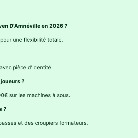
even D'Amnéville en 2026 ?
our une flexibilité totale.
avec pièce d'identité.
 joueurs ?
00€ sur les machines à sous.
s ?
asses et des croupiers formateurs.