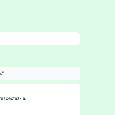
."
respectez-le.