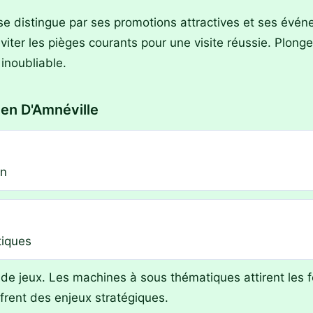
se distingue par ses promotions attractives et ses évé
éviter les pièges courants pour une visite réussie. Plon
inoubliable.
ven D'Amnéville
on
tiques
de jeux. Les machines à sous thématiques attirent les fo
ffrent des enjeux stratégiques.