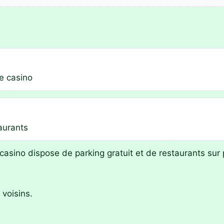
e casino
aurants
casino dispose de parking gratuit et de restaurants sur 
 voisins.