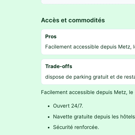
Accès et commodités
Pros
Facilement accessible depuis Metz, l
Trade-offs
dispose de parking gratuit et de rest
Facilement accessible depuis Metz, le 
Ouvert 24/7.
Navette gratuite depuis les hôtels
Sécurité renforcée.