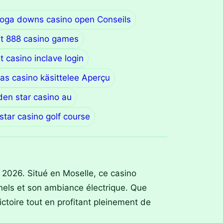
tioga downs casino open Conseils
t 888 casino games
t casino inclave login
as casino käsittelee Aperçu
den star casino au
star casino golf course
n 2026. Situé en Moselle, ce casino
nels et son ambiance électrique. Que
ctoire tout en profitant pleinement de