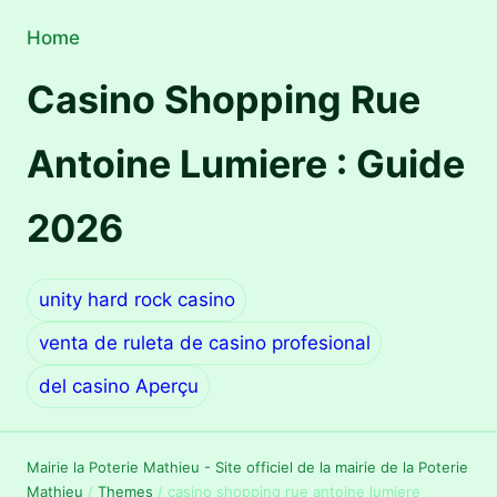
Home
Casino Shopping Rue
Antoine Lumiere : Guide
2026
unity hard rock casino
venta de ruleta de casino profesional
del casino Aperçu
Mairie la Poterie Mathieu - Site officiel de la mairie de la Poterie
Mathieu
/
Themes
/
casino shopping rue antoine lumiere