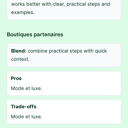
works better with clear, practical steps and
examples.
Boutiques partenaires
Blend:
combine practical steps with quick
context.
Pros
Mode et luxe.
Trade-offs
Mode et luxe.