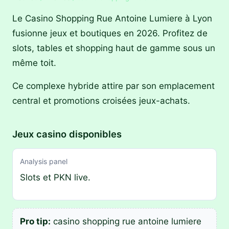
Le Casino Shopping Rue Antoine Lumiere à Lyon
fusionne jeux et boutiques en 2026. Profitez de
slots, tables et shopping haut de gamme sous un
même toit.
Ce complexe hybride attire par son emplacement
central et promotions croisées jeux-achats.
Jeux casino disponibles
Analysis panel
Slots et PKN live.
Pro tip:
casino shopping rue antoine lumiere