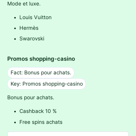
Mode et luxe.
Louis Vuitton
Hermès
Swarovski
Promos shopping-casino
Fact: Bonus pour achats.
Key: Promos shopping-casino
Bonus pour achats.
Cashback 10 %
Free spins achats