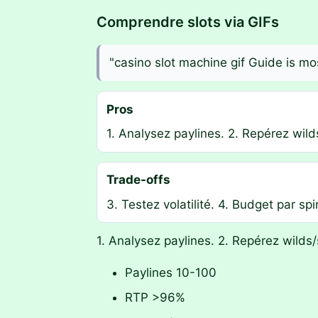
Comprendre slots via GIFs
"casino slot machine gif Guide is m
Pros
1. Analysez paylines. 2. Repérez wild
Trade-offs
3. Testez volatilité. 4. Budget par spi
1. Analysez paylines. 2. Repérez wilds/s
Paylines 10-100
RTP >96%