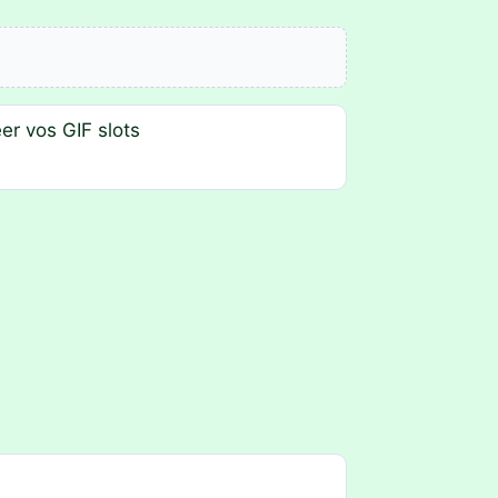
er vos GIF slots