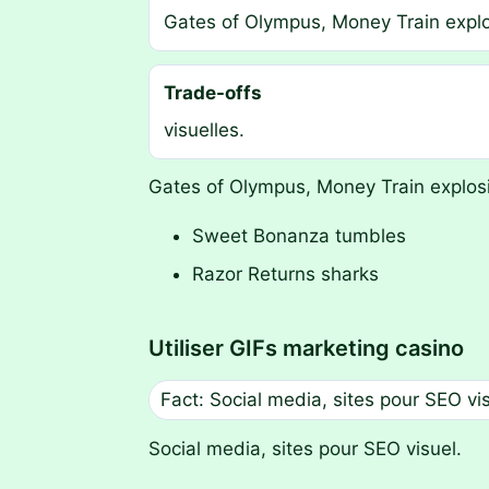
Gates of Olympus, Money Train expl
Trade-offs
visuelles.
Gates of Olympus, Money Train explosi
Sweet Bonanza tumbles
Razor Returns sharks
Utiliser GIFs marketing casino
Fact: Social media, sites pour SEO vis
Social media, sites pour SEO visuel.