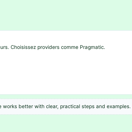
eurs. Choisissez providers comme Pragmatic.
 works better with clear, practical steps and examples.