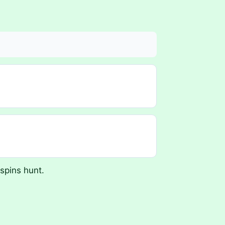
 spins hunt.