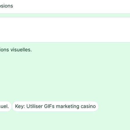
osions
ons visuelles.
uel.
Key: Utiliser GIFs marketing casino