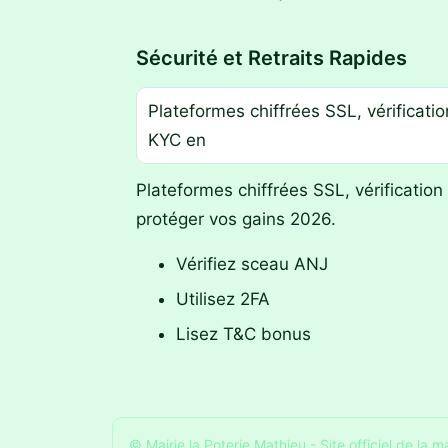
Sécurité et Retraits Rapides
Plateformes chiffrées SSL, vérificatio
KYC en
Plateformes chiffrées SSL, vérification
protéger vos gains 2026.
Vérifiez sceau ANJ
Utilisez 2FA
Lisez T&C bonus
© Mairie la Poterie Mathieu - Site officiel de la m