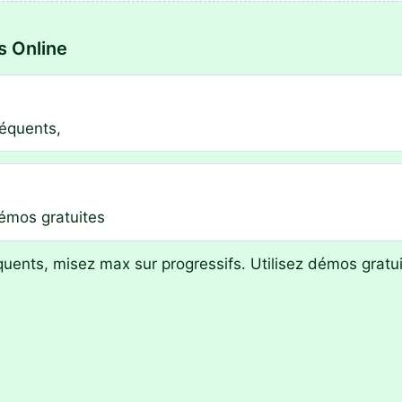
s Online
réquents,
démos gratuites
équents, misez max sur progressifs. Utilisez démos gratu