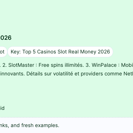
2026
ot
Key: Top 5 Casinos Slot Real Money 2026
2. SlotMaster : Free spins illimités. 3. WinPalace : Mobi
nnovants. Détails sur volatilité et providers comme Net
id
links, and fresh examples.