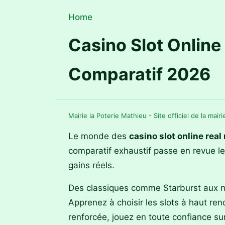
Home
Casino Slot Online
Comparatif 2026
Mairie la Poterie Mathieu - Site officiel de la mair
Le monde des
casino slot online rea
comparatif exhaustif passe en revue le
gains réels.
Des classiques comme Starburst aux 
Apprenez à choisir les slots à haut ren
renforcée, jouez en toute confiance su