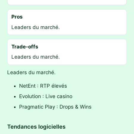
Pros
Leaders du marché.
Trade-offs
Leaders du marché.
Leaders du marché.
NetEnt : RTP élevés
Evolution : Live casino
Pragmatic Play : Drops & Wins
Tendances logicielles