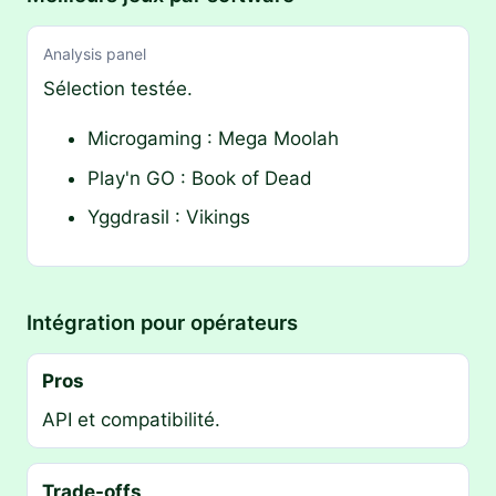
Analysis panel
Sélection testée.
Microgaming : Mega Moolah
Play'n GO : Book of Dead
Yggdrasil : Vikings
Intégration pour opérateurs
Pros
API et compatibilité.
Trade-offs